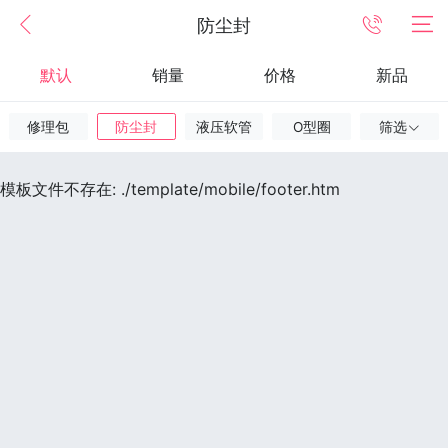
防尘封
默认
销量
价格
新品
修理包
防尘封
液压软管
O型圈
筛选
模板文件不存在: ./template/mobile/footer.htm