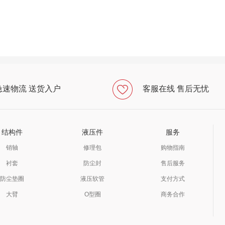
急速物流 送货入户
客服在线 售后无忧
结构件
液压件
服务
销轴
修理包
购物指南
衬套
防尘封
售后服务
防尘垫圈
液压软管
支付方式
大臂
O型圈
商务合作