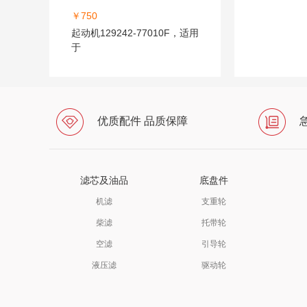
￥750
起动机129242-77010F，适用
于
优质配件 品质保障
滤芯及油品
底盘件
机滤
支重轮
柴滤
托带轮
空滤
引导轮
液压滤
驱动轮