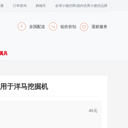
注册
订单查询
购物车
全球小微挖网:国内优秀小微挖品牌
全国配送
低价折扣
退赔服务
属具
F，适用于洋马挖掘机
45
元