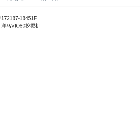
2187-18451F
洋马VIO80挖掘机